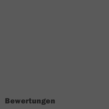
Bewertungen