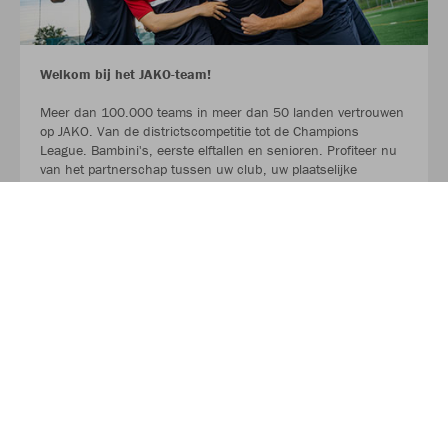
Welkom bij het JAKO-team!
Meer dan 100.000 teams in meer dan 50 landen vertrouwen
op JAKO. Van de districtscompetitie tot de Champions
League. Bambini's, eerste elftallen en senioren. Profiteer nu
van het partnerschap tussen uw club, uw plaatselijke
sportwinkel en JAKO.
LEES MEER