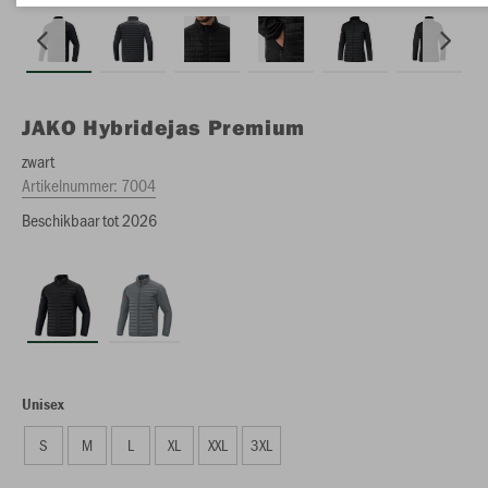
JAKO
Hybridejas Premium
zwart
Artikelnummer:
7004
Beschikbaar tot 2026
Unisex
S
M
L
XL
XXL
3XL