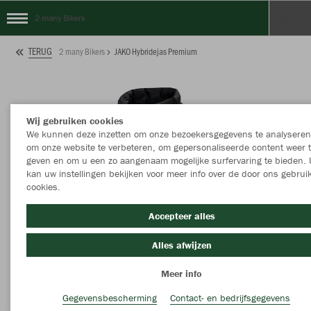
2 many Bikers
TERUG
2 many Bikers
JAKO Hybridejas Premium
Wij gebruiken cookies
We kunnen deze inzetten om onze bezoekersgegevens te analyseren
om onze website te verbeteren, om gepersonaliseerde content weer 
geven en om u een zo aangenaam mogelijke surfervaring te bieden. 
kan uw instellingen bekijken voor meer info over de door ons gebrui
cookies.
Accepteer alles
Alles afwijzen
Meer info
Gegevensbescherming
Contact- en bedrijfsgegevens