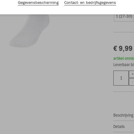
Gegevensbescherming
Contact- en bedrijfsgegevens
Overige mat
1 (27-30)
€ 9,99
artikel onmi
Leverbaar b
Beschrijving
Details