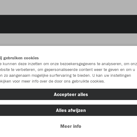
j gebruiken cookies
JAK
 kunnen deze inzetten om onze bezoekersgegevens te analyseren, om onz
bsite te verbeteren, om gepersonaliseerde content weer te geven en om u
wit
n zo aangenaam mogelijke surfervaring te bieden. U kan uw instellingen
kijken voor meer info over de door ons gebruikte cookies.
Accepteer alles
Alles afwijzen
Individu
Meer info