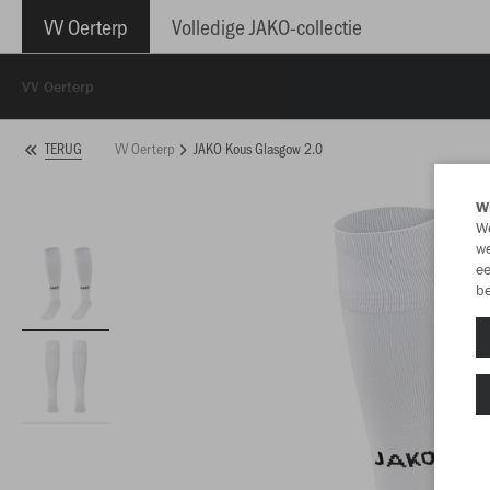
VV Oerterp
Volledige JAKO-collectie
VV Oerterp
VV Oerterp
JAKO Kous Glasgow 2.0
TERUG
Wi
We
we
ee
be