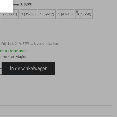
en algemeen (€ 9,99)
2 (31-34)
3 (35-38)
4 (39-42)
5 (43-46)
6 (47-50)
Prijs incl. 21% BTW excl. verzendkosten
ddellijk beschikbaar
innen 4 werkdagen
In de winkelwagen