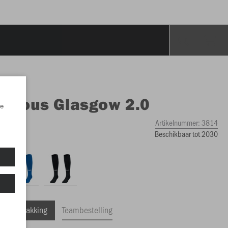
O
Kous Glasgow 2.0
e
Artikelnummer:
3814
Beschikbaar tot 2030
ele Verpakking
Teambestelling