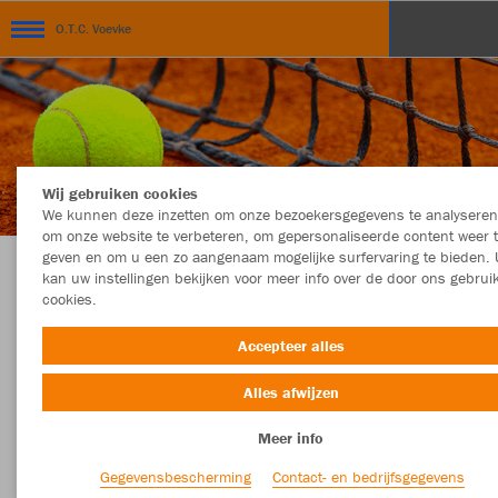
O.T.C. Voevke
Wij gebruiken cookies
We kunnen deze inzetten om onze bezoekersgegevens te analyseren
om onze website te verbeteren, om gepersonaliseerde content weer 
geven en om u een zo aangenaam mogelijke surfervaring te bieden. 
kan uw instellingen bekijken voor meer info over de door ons gebrui
Webshop O.T.C. Voevke
cookies.
Accepteer alles
Alles afwijzen
Kleur
Maat
Meer info
Gegevensbescherming
Contact- en bedrijfsgegevens