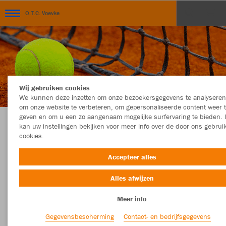
O.T.C. Voevke
Wij gebruiken cookies
We kunnen deze inzetten om onze bezoekersgegevens te analyseren
om onze website te verbeteren, om gepersonaliseerde content weer 
geven en om u een zo aangenaam mogelijke surfervaring te bieden. 
kan uw instellingen bekijken voor meer info over de door ons gebrui
Webshop O.T.C. Voevke
cookies.
Accepteer alles
Alles afwijzen
Webshop O.T.C. Voevke
Meer info
Welkom in de teamshop van O.T.C. Voevke
Gegevensbescherming
Contact- en bedrijfsgegevens