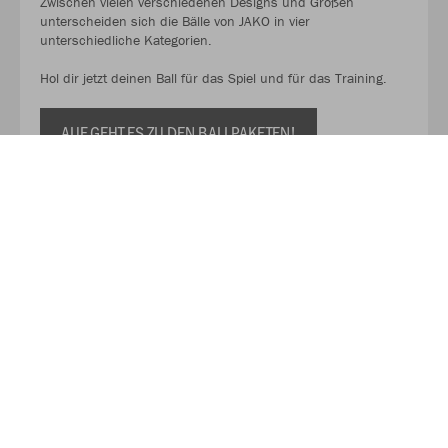
Zwischen vielen verschiedenen Designs und Größen
unterscheiden sich die Bälle von JAKO in vier
unterschiedliche Kategorien.
Hol dir jetzt deinen Ball für das Spiel und für das Training.
AUF GEHT ES ZU DEN BALLPAKETEN!
Kaufe Deinen Geschenkgutschein zum Verschenken!
Mit unserem Gutschein schenkst du Flexibilität, Qualität und
eine große Auswahl. So kann der oder die Beschenkte selbst