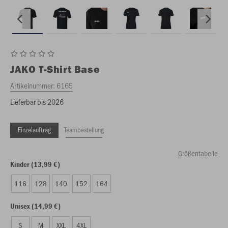
JAKO
T-Shirt Base
Artikelnummer:
6165
Lieferbar bis 2026
Einzelauftrag
Teambestellung
Größentabelle
Kinder (13,99 €)
116
128
140
152
164
Unisex (14,99 €)
S
M
XXL
4XL