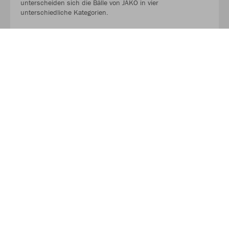
unterscheiden sich die Bälle von JAKO in vier
unterschiedliche Kategorien.
Hol dir jetzt deinen Ball für das Spiel und für das Training.
AUF GEHT ES ZU DEN BALLPAKETEN!
Kaufe Deinen Geschenkgutschein zum Verschenken!
Mit unserem Gutschein schenkst du Flexibilität, Qualität und
eine große Auswahl. So kann der oder die Beschenkte selbst