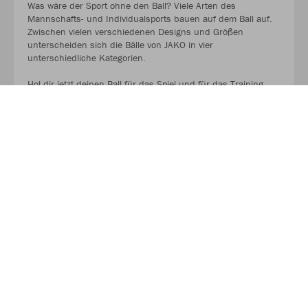
Was wäre der Sport ohne den Ball? Viele Arten des
Mannschafts- und Individualsports bauen auf dem Ball auf.
Zwischen vielen verschiedenen Designs und Größen
unterscheiden sich die Bälle von JAKO in vier
unterschiedliche Kategorien.
Hol dir jetzt deinen Ball für das Spiel und für das Training.
AUF GEHT ES ZU DEN BALLPAKETEN!
Kaufe Deinen Geschenkgutschein zum Verschenken!