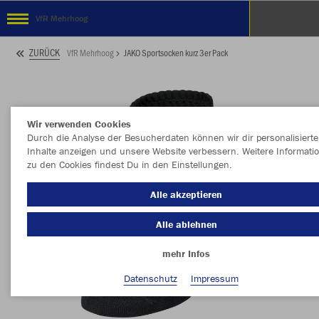
VfR Mehrhoog
ZURÜCK
VfR Mehrhoog
JAKO Sportsocken kurz 3er Pack
Wir verwenden Cookies
Durch die Analyse der Besucherdaten können wir dir personalisierte
Inhalte anzeigen und unsere Website verbessern. Weitere Informati
zu den Cookies findest Du in den Einstellungen.
Alle akzeptieren
Alle ablehnen
mehr Infos
Datenschutz
Impressum