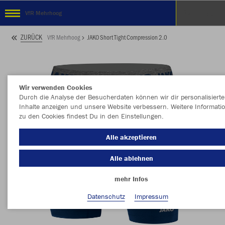
VfR Mehrhoog
ZURÜCK
VfR Mehrhoog
JAKO Short Tight Compression 2.0
Wir verwenden Cookies
Durch die Analyse der Besucherdaten können wir dir personalisierte
Inhalte anzeigen und unsere Website verbessern. Weitere Informati
zu den Cookies findest Du in den Einstellungen.
Alle akzeptieren
Alle ablehnen
mehr Infos
Datenschutz
Impressum