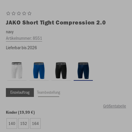
JAKO
Short Tight Compression 2.0
navy
Artikelnummer:
8551
Lieferbar bis 2026
Einzelauftrag
Teambestellung
Größentabelle
Kinder (19,99 €)
140
152
164