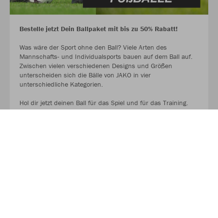
Bestelle jetzt Dein Ballpaket mit bis zu 50% Rabatt!
Was wäre der Sport ohne den Ball? Viele Arten des
Mannschafts- und Individualsports bauen auf dem Ball auf.
Zwischen vielen verschiedenen Designs und Größen
unterscheiden sich die Bälle von JAKO in vier
unterschiedliche Kategorien.
Hol dir jetzt deinen Ball für das Spiel und für das Training.
AUF GEHT ES ZU DEN BALLPAKETEN!