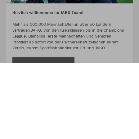
Herzlich willkommen im JAKO Team!
Mehr als 100.000 Mannschaften in über 50 Ländern
vertrauen JAKO. Von den Kreisklassen bis in die Champions
League. Bambinis, erste Mannschaften und Senioren.
Profitiert ab sofort von der Partnerschaft zwischen eurem
Verein, eurem Sportfachhändler vor Ort und JAKO.
MEHR LESEN