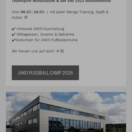
Teamsport Nordhausen & der VfB 1922 Bischofferode
Vom
06.07.-10.07.
| mit jeder Menge Training, Spaß &
Action 💯
✔️ inklusive JAKO-Ausrüstung
✔️ Mittagessen, Snacks & Getränke
✔️Gutschein für JAKO Fußballschuhe
Wir freuen uns auf dich! 🫵🏼
JAKO FUSSBALL CAMP 2026