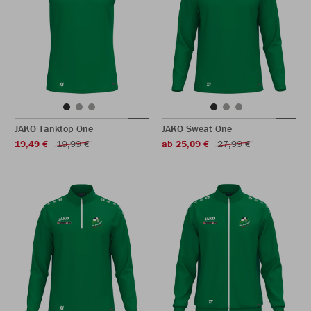
JAKO Tanktop One
JAKO Sweat One
19,49 €
19,99 €
ab 25,09 €
27,99 €