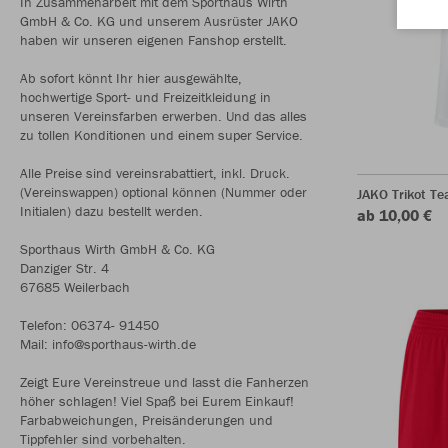
In Zusammenarbeit mit dem Sporthaus Wirth
GmbH & Co. KG und unserem Ausrüster JAKO
haben wir unseren eigenen Fanshop erstellt.
Ab sofort könnt Ihr hier ausgewählte,
hochwertige Sport- und Freizeitkleidung in
unseren Vereinsfarben erwerben. Und das alles
zu tollen Konditionen und einem super Service.
Alle Preise sind vereinsrabattiert, inkl. Druck.
(Vereinswappen) optional können (Nummer oder
JAKO Trikot T
Initialen) dazu bestellt werden.
ab 10,00 €
Sporthaus Wirth GmbH & Co. KG
Danziger Str. 4
67685 Weilerbach
Telefon: 06374- 91450
Mail: info@sporthaus-wirth.de
Zeigt Eure Vereinstreue und lasst die Fanherzen
höher schlagen! Viel Spaß bei Eurem Einkauf!
Farbabweichungen, Preisänderungen und
Tippfehler sind vorbehalten.