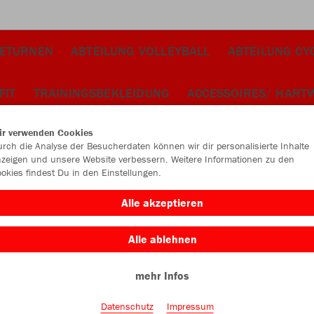
TETURNEN
ABTEILUNG VOLLEYBALL
ABTEILUNG CY
FIT
TRAININGSBEKLEIDUNG
ACCESSOIRES/ HART
Farbe
ir verwenden Cookies
rch die Analyse der Besucherdaten können wir dir personalisierte Inhalte
zeigen und unsere Website verbessern. Weitere Informationen zu den
okies findest Du in den Einstellungen.
Alle akzeptieren
Alle ablehnen
mehr Infos
Datenschutz
Impressum