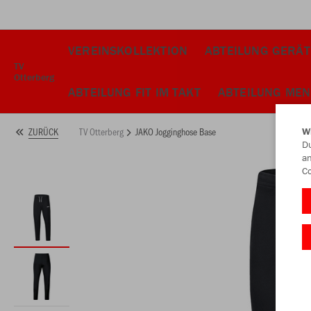
VEREINSKOLLEKTION
ABTEILUNG GERÄ
TV
Otterberg
ABTEILUNG FIT IM TAKT
ABTEILUNG MEN
TV Otterberg
JAKO Jogginghose Base
ZURÜCK
W
Du
an
Co