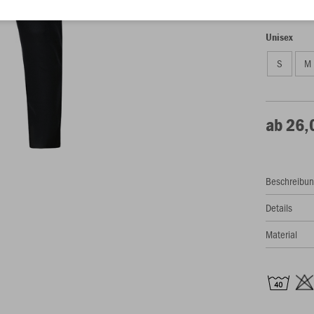
128
14
Unisex
S
M
ab 26,
Beschreibu
Details
Material