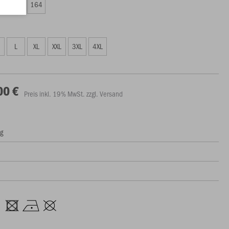
0
152
164
L
XL
XXL
3XL
4XL
00 €
Preis inkl. 19% MwSt. zzgl. Versand
ng