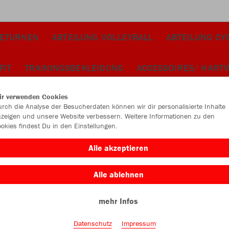
TETURNEN
ABTEILUNG VOLLEYBALL
ABTEILUNG CY
FIT
TRAININGSBEKLEIDUNG
ACCESSOIRES/ HART
ir verwenden Cookies
rch die Analyse der Besucherdaten können wir dir personalisierte Inhalte
zeigen und unsere Website verbessern. Weitere Informationen zu den
okies findest Du in den Einstellungen.
JAK
Alle akzeptieren
Alle ablehnen
mehr Infos
Kinder
Datenschutz
Impressum