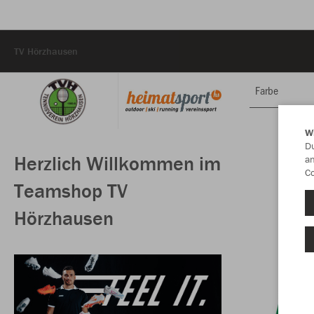
TV Hörzhausen
Farbe
W
Du
Herzlich Willkommen im
an
Co
Teamshop TV
Hörzhausen