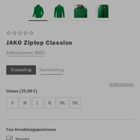
JAKO
Ziptop Classico
Artikelnummer:
8650
Einzelauftrag
Teambestellung
Größentabelle
Unisex (39,00 €)
S
M
L
XL
XXL
3XL
Fixe Veredelungspositionen
Wappen