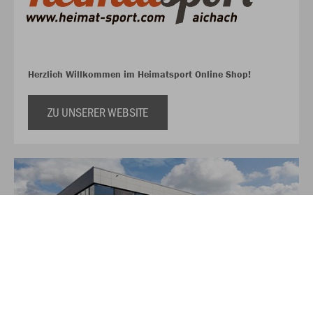
Herzlich Willkommen im Heimatsport Online Shop!
ZU UNSERER WEBSITE
Über JAKO