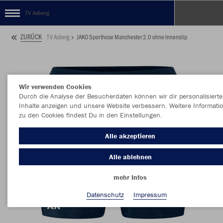
TV Asberg
ZURÜCK
TV Asberg
JAKO Sporthose Manchester 2.0 ohne Innenslip
Wir verwenden Cookies
Durch die Analyse der Besucherdaten können wir dir personalisierte
Inhalte anzeigen und unsere Website verbessern. Weitere Informati
zu den Cookies findest Du in den Einstellungen.
Alle akzeptieren
Alle ablehnen
mehr Infos
Datenschutz
Impressum