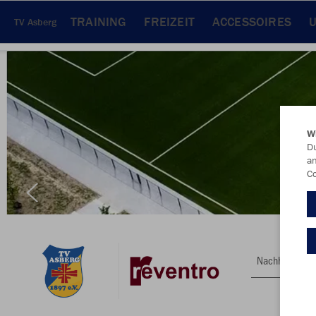
TRAINING
FREIZEIT
ACCESSOIRES
TV Asberg
W
Du
an
Co
Nachhaltig