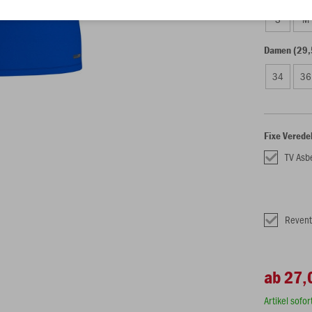
S
M
Damen (29,
34
36
Fixe Verede
TV Asb
Revent
ab 27,
Artikel sofo