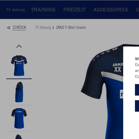
TRAINING
FREIZEIT
ACCESSOIRES
TV Asberg
TV Asberg
JAKO T-Shirt Iconic
ZURÜCK
W
Du
an
Co