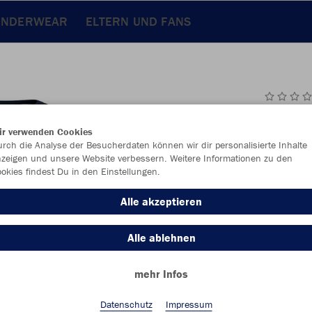
UNDERWEAR
ELTERN UND FANS
JAK
ir verwenden Cookies
rch die Analyse der Besucherdaten können wir dir personalisierte Inhalte
zeigen und unsere Website verbessern. Weitere Informationen zu den
okies findest Du in den Einstellungen.
Einzelau
Alle akzeptieren
Alle ablehnen
Kinder (27,
mehr Infos
116
12
Unisex (29,
Datenschutz
Impressum