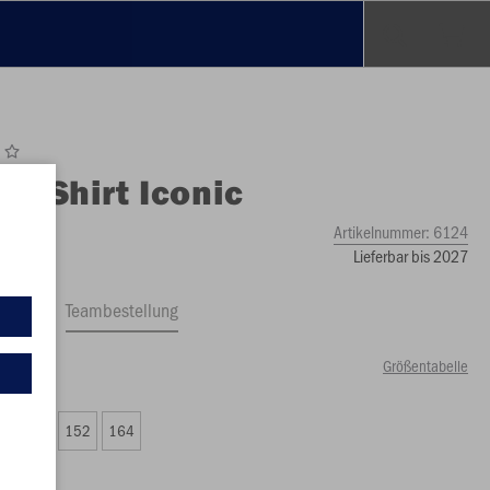
O
T-Shirt Iconic
Artikelnummer:
6124
Lieferbar bis 2027
ftrag
Teambestellung
Größentabelle
00 €)
8
140
152
164
50 €)