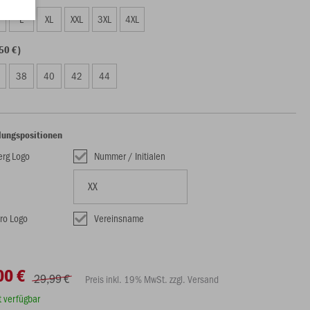
L
XL
XXL
3XL
4XL
50 €)
38
40
42
44
lungspositionen
erg Logo
Nummer / Initialen
ro Logo
Vereinsname
00 €
29,99 €
Preis inkl. 19% MwSt. zzgl. Versand
rt verfügbar