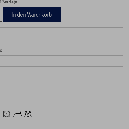
14 Werktage
In den Warenkorb
ng