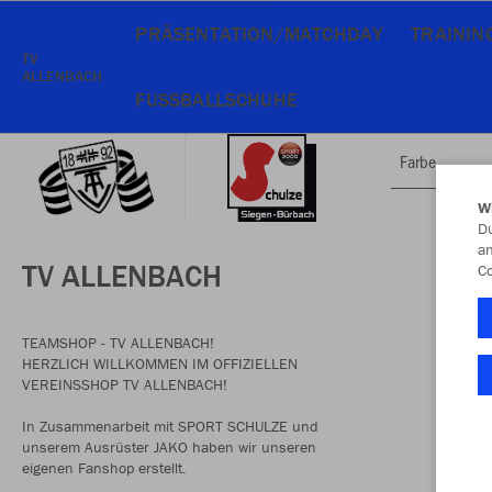
PRÄSENTATION/MATCHDAY
TRAININ
TV
ALLENBACH
FUSSBALLSCHUHE
Farbe
W
Du
an
TV ALLENBACH
Co
TEAMSHOP - TV ALLENBACH!
HERZLICH WILLKOMMEN IM OFFIZIELLEN
VEREINSSHOP TV ALLENBACH!
In Zusammenarbeit mit SPORT SCHULZE und
unserem Ausrüster JAKO haben wir unseren
eigenen Fanshop erstellt.