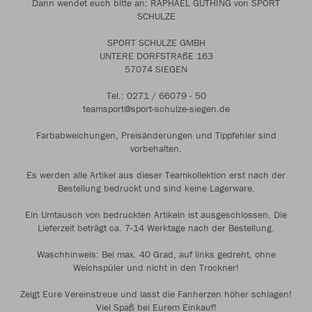
Dann wendet euch bitte an: RAPHAEL GÜTHING von SPORT
SCHULZE
SPORT SCHULZE GMBH
UNTERE DORFSTRAßE 163
57074 SIEGEN
Tel.: 0271 / 66079 - 50
teamsport@sport-schulze-siegen.de
Farbabweichungen, Preisänderungen und Tippfehler sind
vorbehalten.
Es werden alle Artikel aus dieser Teamkollektion erst nach der
Bestellung bedruckt und sind keine Lagerware.
Ein Umtausch von bedruckten Artikeln ist ausgeschlossen. Die
Lieferzeit beträgt ca. 7-14 Werktage nach der Bestellung.
Waschhinweis: Bei max. 40 Grad, auf links gedreht, ohne
Weichspüler und nicht in den Trockner!
Zeigt Eure Vereinstreue und lasst die Fanherzen höher schlagen!
Viel Spaß bei Eurem Einkauf!