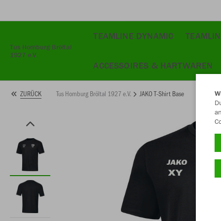
TEAMLINE DYNAMIC
TEAMLIN
Tus Homburg Bröltal
1927 e.V.
ACCESSOIRES & HARTWAREN
Tus Homburg Bröltal 1927 e.V.
JAKO T-Shirt Base
ZURÜCK
W
Du
an
Co