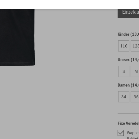
Einzelau
Kinder (13,
116
12
Unisex (14,
S
M
Damen (14,
34
36
Fixe Verede
Wappe
Bröltal