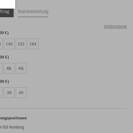
ftrag
Teambestellung
Größentabelle
00 €)
8
140
152
164
00 €)
XXL
4XL
00 €)
38
40
lungspositionen
n TuS Homburg