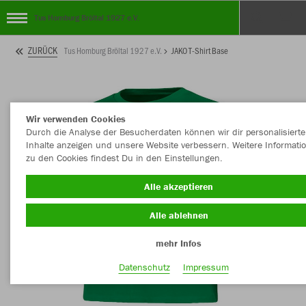
Tus Homburg Bröltal 1927 e.V.
ZURÜCK
Tus Homburg Bröltal 1927 e.V.
JAKO T-Shirt Base
Wir verwenden Cookies
Durch die Analyse der Besucherdaten können wir dir personalisierte
Inhalte anzeigen und unsere Website verbessern. Weitere Informati
zu den Cookies findest Du in den Einstellungen.
Alle akzeptieren
Alle ablehnen
mehr Infos
Datenschutz
Impressum