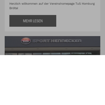
Herzlich willkommen auf der Vereinshomepage TuS Homburg
Bröltal
MEHR LESEN
Über Sport Hennecken
Auf über 350qm finden Sie hier alles für Ihre Sport und
Freizeit-Aktivitäten. Das Verkaufsteam von Sport Hennecken,
zu dem neben Torsten und Heike Hennecken noch drei
weitere Angestellte gehören, versucht durch freundliche