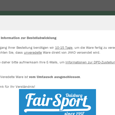
ORWART
ZUBEHÖR & ACCESSOIRES
UNDERWEAR
 Information zur Bestellabwicklung
gang Ihrer Bestellung benötigen wir
10-15 Tage
, um die Ware fertig zu vere
ir verwenden Cookies
chten Sie, dass
unveredelte
Ware direkt von JAKO versendet wird.
rch die Analyse der Besucherdaten können wir dir personalisierte Inhalte
zeigen und unsere Website verbessern. Weitere Informationen zu den
e daher bitte aufmerksam Ihre E-Mails, um
Informationen zur DPD-Zustellu
okies findest Du in den Einstellungen.
Alle akzeptieren
Veredelte Ware ist
vom Umtausch ausgeschlossen
.
nk für Ihr Verständnis!
Alle ablehnen
mehr Infos
Datenschutz
Impressum