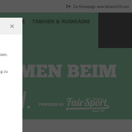
Zur Homepage: www.fairsport24.com
SCHUHE
TASCHEN & RUCKSÄCKE
deln.
ng
zu