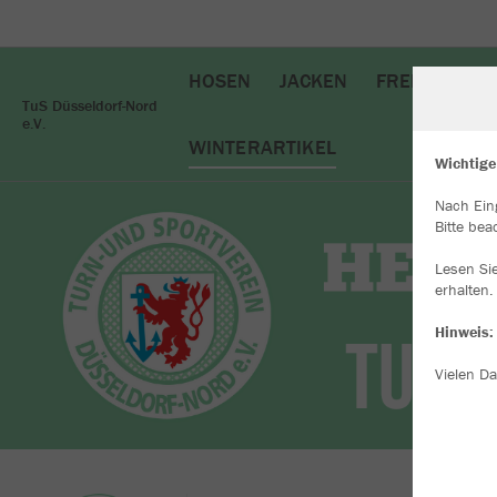
HOSEN
JACKEN
FREIZEIT
T
TuS Düsseldorf-Nord
e.V.
WINTERARTIKEL
Wichtige
Nach Ein
W
Bitte bea
Du
an
Lesen Si
Co
erhalten.
Hinweis:
Vielen Da