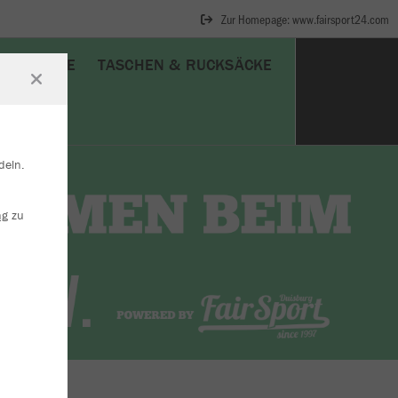
Zur Homepage: www.fairsport24.com
SCHUHE
TASCHEN & RUCKSÄCKE
deln.
ng
zu