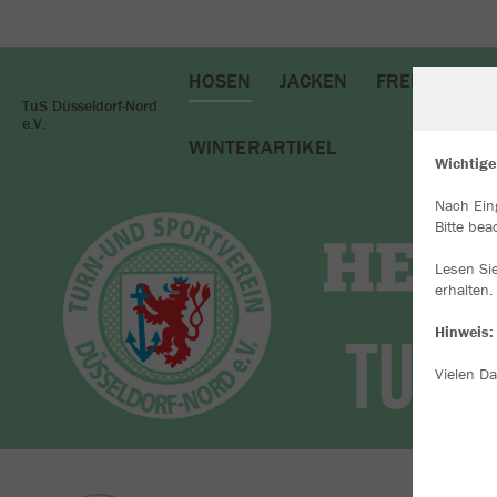
HOSEN
JACKEN
FREIZEIT
T
TuS Düsseldorf-Nord
e.V.
WINTERARTIKEL
Wichtige
Nach Ein
W
Bitte bea
Du
an
Lesen Si
Co
erhalten.
Hinweis:
Vielen Da