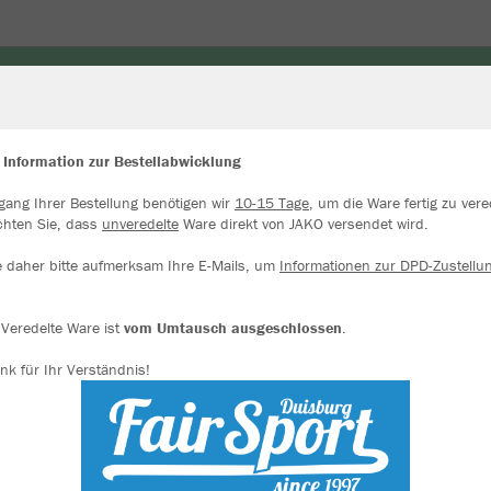
ORWART
ZUBEHÖR & ACCESSOIRES
UNDERWEAR
 Information zur Bestellabwicklung
gang Ihrer Bestellung benötigen wir
10-15 Tage
, um die Ware fertig zu vere
ir verwenden Cookies
chten Sie, dass
unveredelte
Ware direkt von JAKO versendet wird.
rch die Analyse der Besucherdaten können wir dir personalisierte Inhalte
zeigen und unsere Website verbessern. Weitere Informationen zu den
e daher bitte aufmerksam Ihre E-Mails, um
Informationen zur DPD-Zustellu
okies findest Du in den Einstellungen.
Alle akzeptieren
Veredelte Ware ist
vom Umtausch ausgeschlossen
.
nk für Ihr Verständnis!
Alle ablehnen
mehr Infos
Datenschutz
Impressum