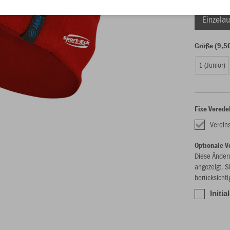
Einzelau
Größe (9,5
1 (Junior)
Fixe Verede
Verein
Optionale V
Diese Änder
angezeigt. S
berücksichti
Initi