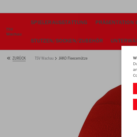
SPIELERAUSSTATTUNG
PRÄSENTATION U
TSV
Wachau
STUTZEN/SOCKEN/ZUBEHÖR
UNTERWÄ
TSV Wachau
JAKO Fleecemütze
ZURÜCK
W
Du
an
Co