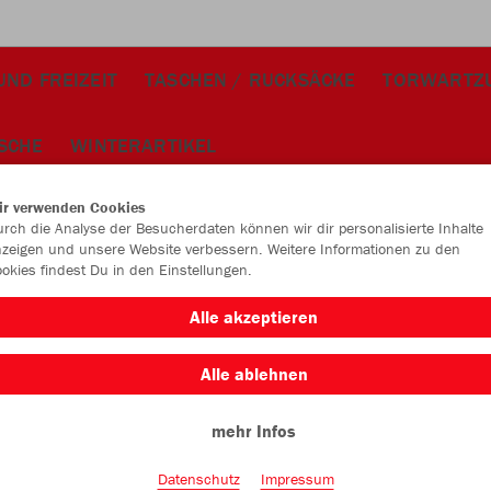
ND FREIZEIT
TASCHEN / RUCKSÄCKE
TORWARTZ
SCHE
WINTERARTIKEL
ir verwenden Cookies
rch die Analyse der Besucherdaten können wir dir personalisierte Inhalte
zeigen und unsere Website verbessern. Weitere Informationen zu den
okies findest Du in den Einstellungen.
JAK
Alle akzeptieren
rot
Alle ablehnen
mehr Infos
Datenschutz
Impressum