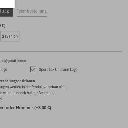
ftrag
Teambestellung
0 €)
2 (Senior)
lungspositionen
slogo
Sport-Eck Uhlmann Logo
eredelungspositionen
ungen werden in der Produktvorschau nicht
ie werden jedoch bei der Bestellung
gt.
alen oder Nummer (+3,00 €)