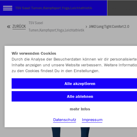
TSV Sasel Turnen,Kampfsport,Yoga,Leichtathletik
TSV Sasel
ZURÜCK
JAKO Long Tight Comfort 2.0
Turnen,Kampfsport,Yoga,Leichtathletik
Wir verwenden Cookies
Durch die Analyse der Besucherdaten können wir dir personalisierte
Inhalte anzeigen und unsere Website verbessern. Weitere Informati
zu den Cookies findest Du in den Einstellungen.
Alle akzeptieren
Alle ablehnen
mehr Infos
Datenschutz
Impressum