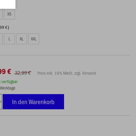
99 €)
S
XS
99 €)
L
XL
XXL
99 €
32,99 €
Preis inkl. 19% MwSt. zzgl. Versand
rt verfügbar
5 Werktage
In den Warenkorb