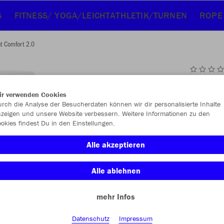
G
FITNESS/ YOGA/LEICHTATHLETIK/TURNEN
ROPE
ht Comfort 2.0
JAK
ir verwenden Cookies
rch die Analyse der Besucherdaten können wir dir personalisierte Inhalte
weiß
zeigen und unsere Website verbessern. Weitere Informationen zu den
okies findest Du in den Einstellungen.
Alle akzeptieren
Alle ablehnen
Einzelau
mehr Infos
Datenschutz
Impressum