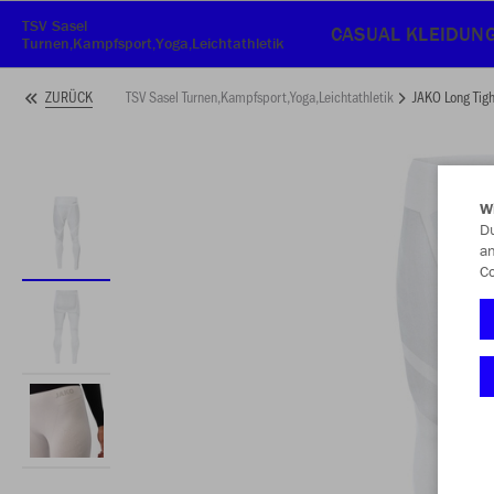
TSV Sasel
CASUAL KLEIDUN
Turnen,Kampfsport,Yoga,Leichtathletik
TSV Sasel Turnen,Kampfsport,Yoga,Leichtathletik
JAKO Long Tig
ZURÜCK
W
Du
an
Co