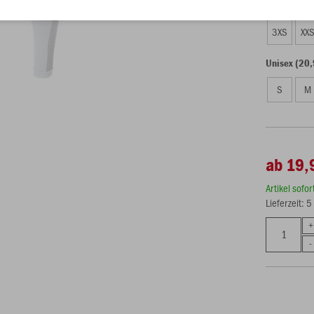
Kinder (19,
3XS
XX
Unisex (20,
S
M
ab 19,
Artikel sofo
Lieferzeit: 