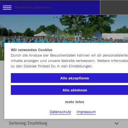
TSV Phoenix Lomersheim
Wir verwenden Cookies
Durch die Analyse der Besucherdaten können wir dir personalisierte
Inhalte anzeigen und unsere Website verbessern. Weitere Informati
zu den Cookies findest Du in den Einstellungen.
Unsere Heimat-Das Vereinsgelände
Alle akzeptieren
Alle ablehnen
mehr Infos
Nachhaltig
Farbe
Datenschutz
Impressum