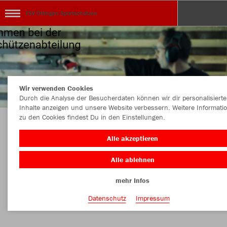
TSV Ötlingen Sportschützen
Wir verwenden Cookies
Durch die Analyse der Besucherdaten können wir dir personalisierte
Inhalte anzeigen und unsere Website verbessern. Weitere Informati
zu den Cookies findest Du in den Einstellungen.
Herzlich willkommen im Shop Sportschützen
Alle akzeptieren
des TSV Ötlingen
Alle ablehnen
mehr Infos
Nachhaltig
Farbe
Datenschutz
Impressum