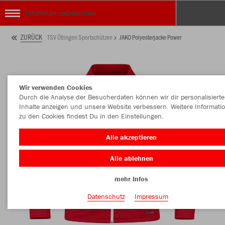
TSV Ötlingen Sportschützen
ZURÜCK
TSV Ötlingen Sportschützen
JAKO Polyesterjacke Power
Wir verwenden Cookies
Durch die Analyse der Besucherdaten können wir dir personalisierte
Inhalte anzeigen und unsere Website verbessern. Weitere Informati
zu den Cookies findest Du in den Einstellungen.
Alle akzeptieren
Alle ablehnen
mehr Infos
Datenschutz
Impressum