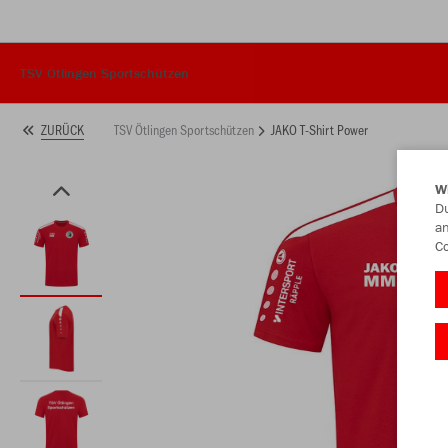
TSV Ötlingen Sportschützen
TSV Ötlingen Sportschützen
JAKO T-Shirt Power
ZURÜCK
W
Du
an
Co