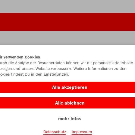
ir verwenden Cookies
JAK
rch die Analyse der Besucherdaten können wir dir personalisierte Inhalte
zeigen und unsere Website verbessern. Weitere Informationen zu den
okies findest Du in den Einstellungen.
Alle akzeptieren
Einzelau
Alle ablehnen
mehr Infos
Kinder (30,
128
14
Datenschutz
Impressum