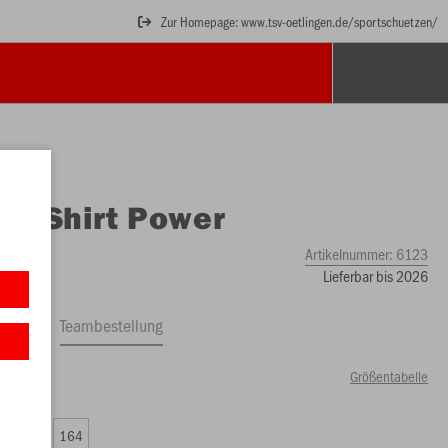
Zur Homepage: www.tsv-oetlingen.de/sportschuetzen/
O
T-Shirt Power
Artikelnummer:
6123
Lieferbar bis 2026
ftrag
Teambestellung
Größentabelle
00 €)
0
152
164