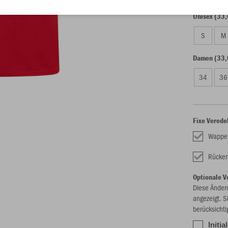
Unisex (33,
S
M
Damen (33,
34
36
Fixe Verede
Wappe
Rücken
Optionale V
Diese Änder
angezeigt. S
berücksichti
Initia