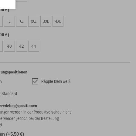
00 €)
L
XL
XXL
3XL
4XL
00 €)
40
42
44
lungspositionen
n
Räpple klein weiß
 Standard
eredelungspositionen
ungen werden in der Produktvorschau nicht
ie werden jedoch bei der Bestellung
gt.
len (+5,50 €)