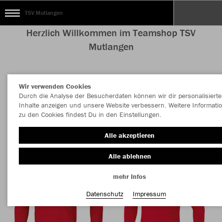
TSV Mutlangen
Herzlich Willkommen im Teamshop TSV
Mutlangen
Wir verwenden Cookies
Nachhaltig
Farbe
Durch die Analyse der Besucherdaten können wir dir personalisierte
Inhalte anzeigen und unsere Website verbessern. Weitere Informati
zu den Cookies findest Du in den Einstellungen.
Alle akzeptieren
Alle ablehnen
mehr Infos
Datenschutz
Impressum