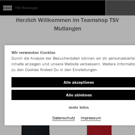
TSV Mutlangen
Herzlich Willkommen im Teamshop TSV
Mutlangen
Wir verwenden Cookies
Nachhaltig
Farbe
Durch die Analyse der Besucherdaten können wir dir personalisierte
Inhalte anzeigen und unsere Website verbessern. Weitere Informati
zu den Cookies findest Du in den Einstellungen.
Alle akzeptieren
Alle ablehnen
mehr Infos
Datenschutz
Impressum