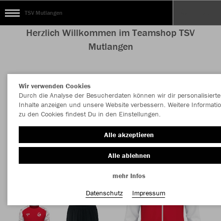
TSV Mutlangen
Herzlich Willkommen im Teamshop TSV
Mutlangen
Wir verwenden Cookies
Nachhaltig
Farbe
Durch die Analyse der Besucherdaten können wir dir personalisierte
Inhalte anzeigen und unsere Website verbessern. Weitere Informati
zu den Cookies findest Du in den Einstellungen.
Alle akzeptieren
Alle ablehnen
mehr Infos
Datenschutz
Impressum