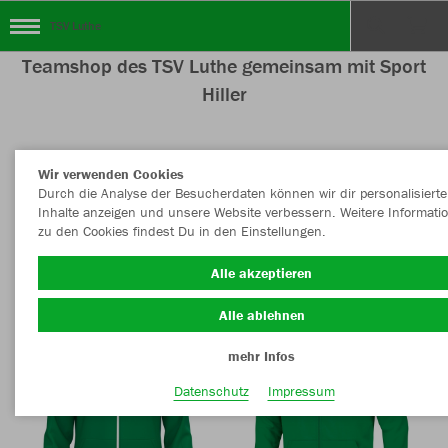
TSV Luthe
Teamshop des TSV Luthe gemeinsam mit Sport
Hiller
Wir verwenden Cookies
Nachhaltig
Farbe
Durch die Analyse der Besucherdaten können wir dir personalisierte
Inhalte anzeigen und unsere Website verbessern. Weitere Informati
zu den Cookies findest Du in den Einstellungen.
Alle akzeptieren
Alle ablehnen
mehr Infos
Datenschutz
Impressum