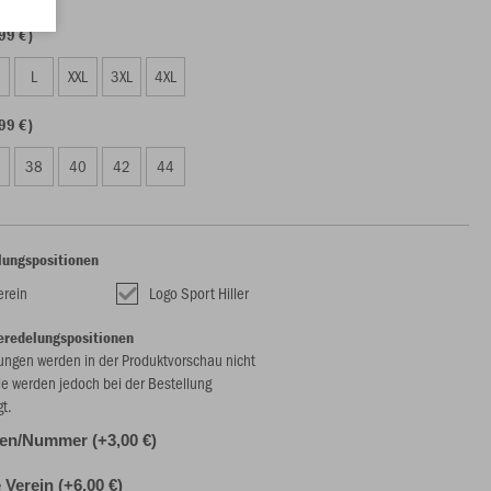
99 €)
L
XXL
3XL
4XL
99 €)
38
40
42
44
lungspositionen
erein
Logo Sport Hiller
eredelungspositionen
ungen werden in der Produktvorschau nicht
ie werden jedoch bei der Bestellung
gt.
alen/Nummer (+3,00 €)
Verein (+6,00 €)