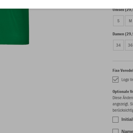
Unisex (29,
S
M
Damen (29,
34
36
Fixe Verede
Logo V
Optionale V
Diese Änder
angezeigt. S
berücksichti
Initi
Name 