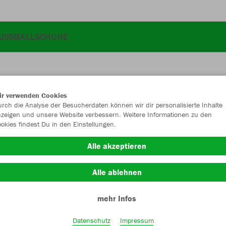
USSBALLSCHUHE
ir verwenden Cookies
JAK
rch die Analyse der Besucherdaten können wir dir personalisierte Inhalte
zeigen und unsere Website verbessern. Weitere Informationen zu den
okies findest Du in den Einstellungen.
Alle akzeptieren
Einzelau
Alle ablehnen
mehr Infos
Kinder (26,
140
15
Datenschutz
Impressum