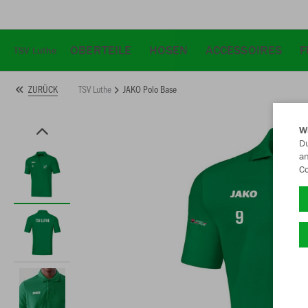
OBERTEILE
HOSEN
ACCESSOIRES
F
TSV Luthe
TSV Luthe
JAKO Polo Base
ZURÜCK
W
Du
an
Co