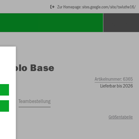
Zur Homepage: sites.google.com/site/tsvluthe16/
O
Polo Base
Artikelnummer:
6365
Lieferbar bis 2026
ftrag
Teambestellung
Größentabelle
99 €)
2
164