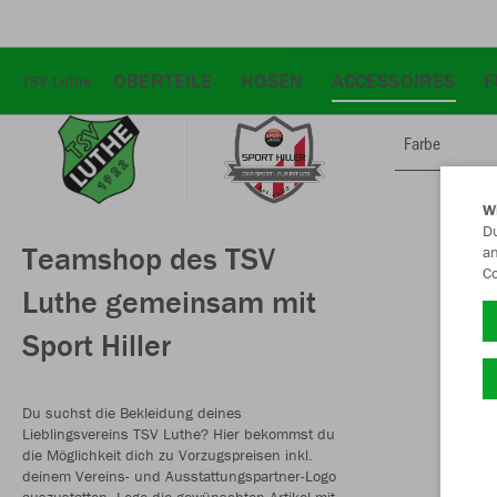
OBERTEILE
HOSEN
ACCESSOIRES
F
TSV Luthe
Farbe
W
Du
Teamshop des TSV
an
Co
Luthe gemeinsam mit
Sport Hiller
Du suchst die Bekleidung deines
Lieblingsvereins TSV Luthe? Hier bekommst du
die Möglichkeit dich zu Vorzugspreisen inkl.
deinem Vereins- und Ausstattungspartner-Logo
auszustatten. Lege die gewünschten Artikel mit