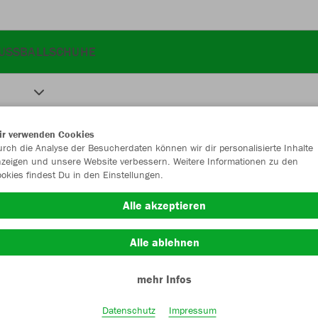
USSBALLSCHUHE
ir verwenden Cookies
rch die Analyse der Besucherdaten können wir dir personalisierte Inhalte
zeigen und unsere Website verbessern. Weitere Informationen zu den
okies findest Du in den Einstellungen.
Alle akzeptieren
Alle ablehnen
mehr Infos
Datenschutz
Impressum