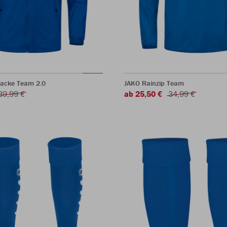
jacke Team 2.0
JAKO Rainzip Team
39,99 €
ab 25,50 €
34,99 €