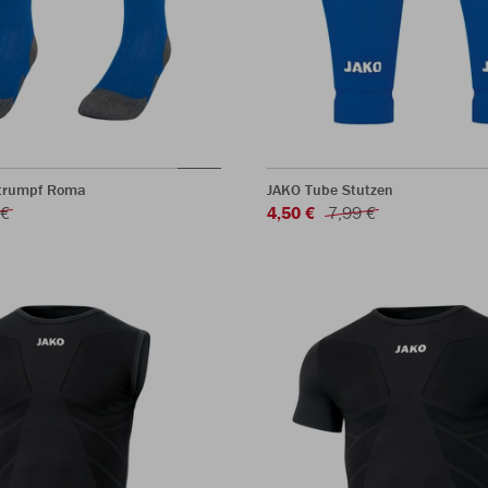
strumpf Roma
JAKO Tube Stutzen
 €
4,50 €
7,99 €