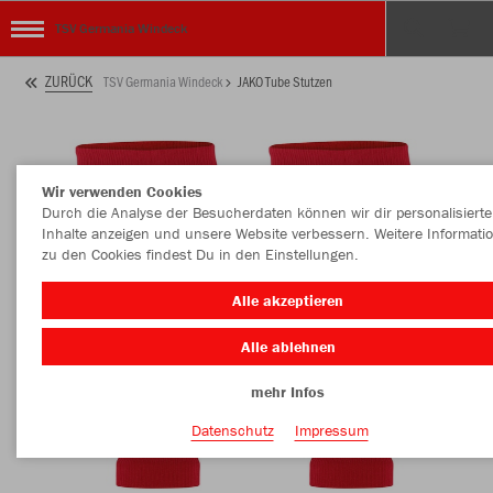
TSV Germania Windeck
ZURÜCK
TSV Germania Windeck
JAKO Tube Stutzen
Wir verwenden Cookies
Durch die Analyse der Besucherdaten können wir dir personalisierte
Inhalte anzeigen und unsere Website verbessern. Weitere Informati
zu den Cookies findest Du in den Einstellungen.
Alle akzeptieren
Alle ablehnen
mehr Infos
Datenschutz
Impressum