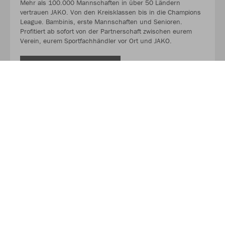
Mehr als 100.000 Mannschaften in über 50 Ländern
vertrauen JAKO. Von den Kreisklassen bis in die Champions
League. Bambinis, erste Mannschaften und Senioren.
Profitiert ab sofort von der Partnerschaft zwischen eurem
Verein, eurem Sportfachhändler vor Ort und JAKO.
MEHR LESEN
Über Sport Hennecken
Auf über 350qm finden Sie hier alles für Ihre Sport und