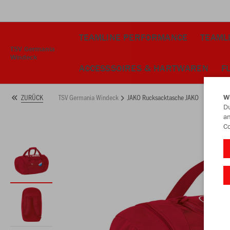
TEAMLINE PERFORMANCE
TEAMLI
TSV Germania
Windeck
ACCESSSOIRES & HARTWAREN
F
TSV Germania Windeck
JAKO Rucksacktasche JAKO
ZURÜCK
W
Du
an
Co