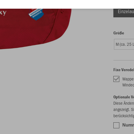
Einzelau
Größe
M (ca. 25 L
Fixe Verede
Wappe
Winde
Optionale V
Diese Änder
angezeigt. S
berücksichti
Numme