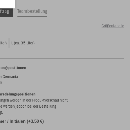
ftrag
Teambestellung
Größentabelle
iter)
L (ca. 35 Liter)
lungspositionen
n Germania
ck
eredelungspositionen
ungen werden in der Produktvorschau nicht
ie werden jedoch bei der Bestellung
gt.
r / Initialen (+3,50 €)