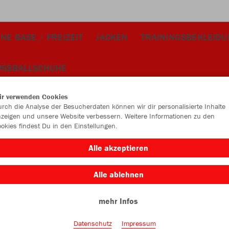
NE BASE / FREIZEIT
JACKEN
TRAININGSBEKLEID
USSBALLSCHUHE
ir verwenden Cookies
rch die Analyse der Besucherdaten können wir dir personalisierte Inhalte
zeigen und unsere Website verbessern. Weitere Informationen zu den
okies findest Du in den Einstellungen.
JAK
Alle akzeptieren
chili rot
Alle ablehnen
mehr Infos
Datenschutz
Impressum