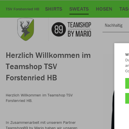
SHIRTS
SWEATS
HOSEN
TAS
TSV Forstenried HB
Nachhaltig
Herzlich Willkommen im
W
Du
Teamshop TSV
an
Co
Forstenried HB
Herzlich Willkommen im Teamshop TSV
Forstenried HB.
In Zusammenarbeit mit unserem Partner
Teamshop89 by Mario haben wir unseren