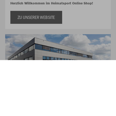
Herzlich Willkommen im Heimatsport Online Shop!
ZU UNSERER WEBSITE
Über JAKO
Aus der Garage zum führenden Teamsport-Ausrüster. Die
Erfolgsgeschichte von JAKO beginnt 1989 und dauert bis
heute an. Seit der Gründung ist es das Ziel von JAKO, der
optimale Partner für alle Teams zu sein. In Deutschland,
weltweit und von der Kreisklasse bis in die Champions