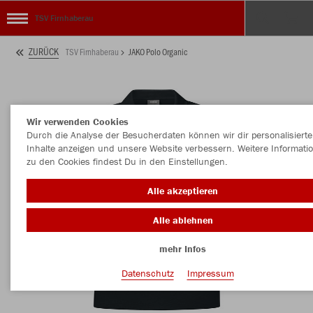
TSV Firnhaberau
ZURÜCK
TSV Firnhaberau
JAKO Polo Organic
Wir verwenden Cookies
Durch die Analyse der Besucherdaten können wir dir personalisierte
Inhalte anzeigen und unsere Website verbessern. Weitere Informati
zu den Cookies findest Du in den Einstellungen.
Alle akzeptieren
Alle ablehnen
mehr Infos
Datenschutz
Impressum