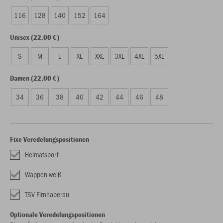
116
128
140
152
164
Unisex (22,00 €)
S
M
L
XL
XXL
3XL
4XL
5XL
Damen (22,00 €)
34
36
38
40
42
44
46
48
Fixe Veredelungspositionen
Heimatsport
Wappen weiß
TSV Firnhaberau
Optionale Veredelungspositionen