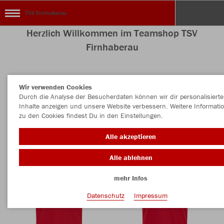
TSV Firnhaberau
Herzlich Willkommen im Teamshop TSV
Firnhaberau
Wir verwenden Cookies
Nachhaltig
Farbe
Durch die Analyse der Besucherdaten können wir dir personalisierte
Inhalte anzeigen und unsere Website verbessern. Weitere Informati
zu den Cookies findest Du in den Einstellungen.
Alle akzeptieren
Alle ablehnen
mehr Infos
Datenschutz
Impressum