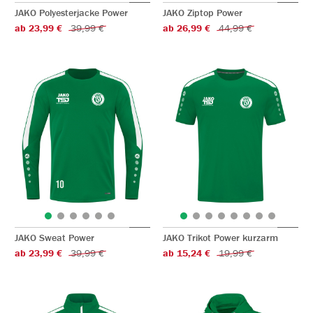
JAKO Polyesterjacke Power
JAKO Ziptop Power
ab 23,99 €
39,99 €
ab 26,99 €
44,99 €
JAKO Sweat Power
JAKO Trikot Power kurzarm
ab 23,99 €
39,99 €
ab 15,24 €
19,99 €