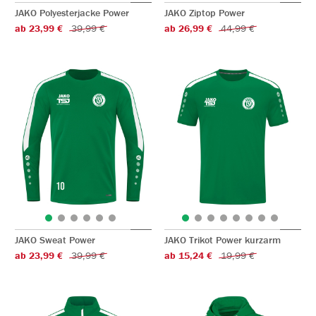
JAKO Polyesterjacke Power
JAKO Ziptop Power
ab 23,99 €
39,99 €
ab 26,99 €
44,99 €
JAKO Sweat Power
JAKO Trikot Power kurzarm
ab 23,99 €
39,99 €
ab 15,24 €
19,99 €