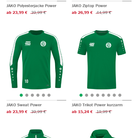
JAKO Polyesterjacke Power
JAKO Ziptop Power
ab 23,99 €
39,99 €
ab 26,99 €
44,99 €
JAKO Sweat Power
JAKO Trikot Power kurzarm
ab 23,99 €
39,99 €
ab 15,24 €
19,99 €