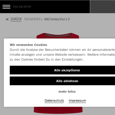
TSG 08 ROTH
ZURÜCK
TSG 08 ROTH
JAKO Tanktop Run 2.0
Wir verwenden Cookies
Durch die Analyse der Besucherdaten können wir dir personalisierte
Inhalte anzeigen und unsere Website verbessern. Weitere Informati
zu den Cookies findest Du in den Einstellungen.
Alle akzeptieren
Alle ablehnen
mehr Infos
Datenschutz
Impressum