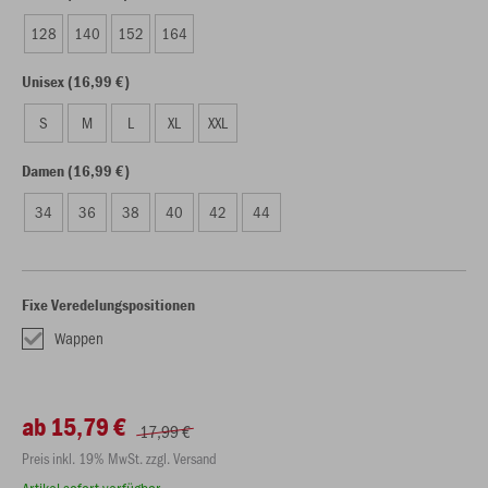
128
140
152
164
Unisex (16,99 €)
S
M
L
XL
XXL
Damen (16,99 €)
34
36
38
40
42
44
Fixe Veredelungspositionen
Wappen
ab 15,79 €
17,99 €
Preis inkl. 19% MwSt. zzgl. Versand