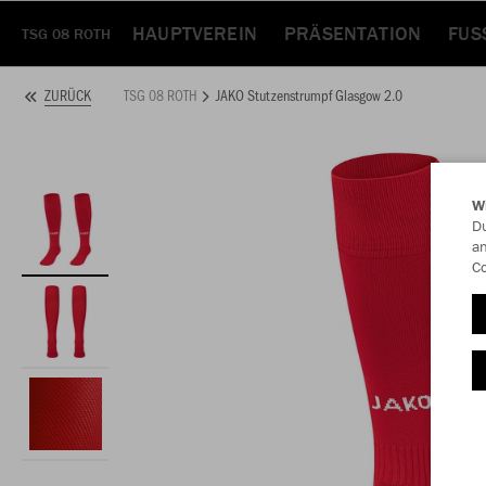
HAUPTVEREIN
PRÄSENTATION
FUS
TSG 08 ROTH
TSG 08 ROTH
JAKO Stutzenstrumpf Glasgow 2.0
ZURÜCK
W
Du
an
Co