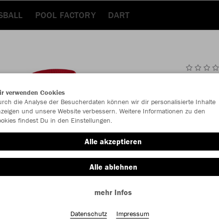
SBALL
POOL FACTORY
DART
JAK
ir verwenden Cookies
2.0
rch die Analyse der Besucherdaten können wir dir personalisierte Inhalte
zeigen und unsere Website verbessern. Weitere Informationen zu den
sportrot
okies findest Du in den Einstellungen.
Alle akzeptieren
Alle ablehnen
mehr Infos
Einzelau
Datenschutz
Impressum