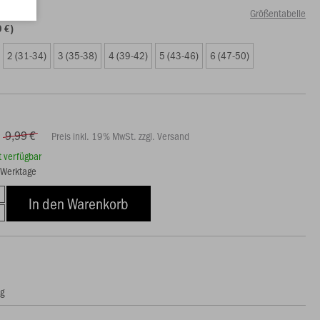
Größentabelle
9 €)
2 (31-34)
3 (35-38)
4 (39-42)
5 (43-46)
6 (47-50)
9,99 €
Preis inkl. 19% MwSt. zzgl. Versand
rt verfügbar
8 Werktage
In den Warenkorb
ng