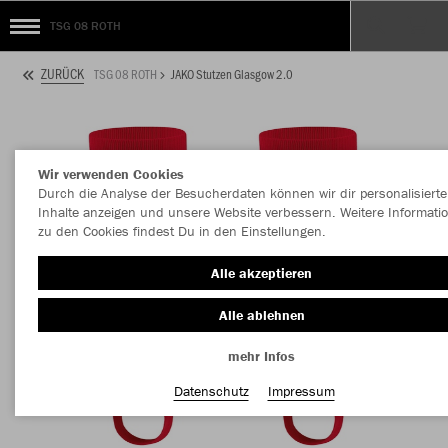
TSG 08 ROTH
ZURÜCK
TSG 08 ROTH
JAKO Stutzen Glasgow 2.0
Wir verwenden Cookies
Durch die Analyse der Besucherdaten können wir dir personalisierte
Inhalte anzeigen und unsere Website verbessern. Weitere Informati
zu den Cookies findest Du in den Einstellungen.
Alle akzeptieren
Alle ablehnen
mehr Infos
Datenschutz
Impressum