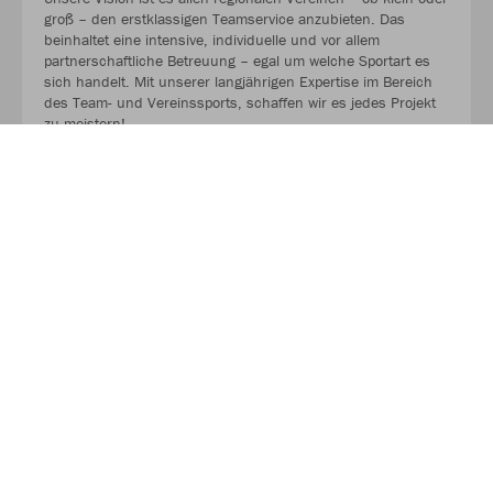
groß – den erstklassigen Teamservice anzubieten. Das
beinhaltet eine intensive, individuelle und vor allem
partnerschaftliche Betreuung – egal um welche Sportart es
sich handelt. Mit unserer langjährigen Expertise im Bereich
des Team- und Vereinssports, schaffen wir es jedes Projekt
zu meistern!
MEHR LESEN
Über JAKO